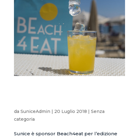
SUNICE è sponsor di Beach4eat, il tour estivo
itinerante per una spiaggia a tutto gusto e
benessere!
da
SuniceAdmin
|
20 Luglio 2018
|
Senza
categoria
Sunice è sponsor Beach4eat per l’edizione