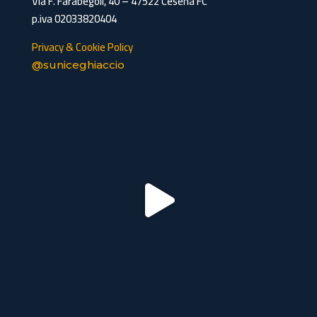
Via F. Farabegoli, 40 – 47522 Cesena FC
p.iva 02033820404
Privacy & Cookie Policy
@suniceghiaccio