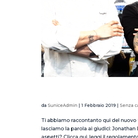
ICOOKTAIL BARTENDER 2019 –
da
SuniceAdmin
|
1 Febbraio 2019
|
Senza c
Ti abbiamo raccontanto qui del nuovo
lasciamo la parola ai giudici: Jonath
aspetti? Clicca qui, leggi il regolamento 