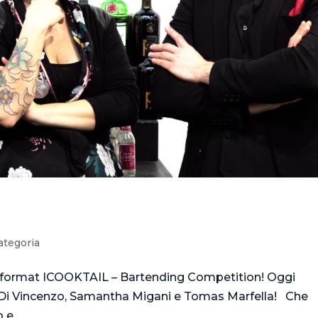
 La parola ai giudici
ategoria
 format ICOOKTAIL – Bartending Competition! Oggi
an Di Vincenzo, Samantha Migani e Tomas Marfella! Che
e...