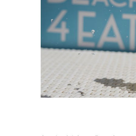
SUNICE è sponsor di Beach4ea
a tutto gusto e benessere!