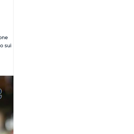
ione
to sui