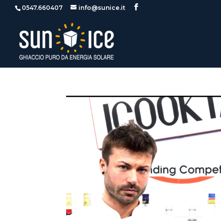
0547.660407
info@sunice.it