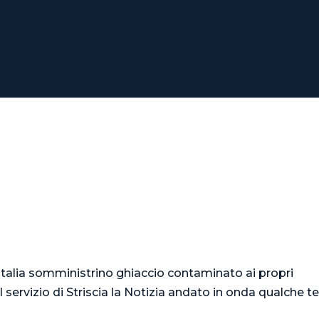
iaccio contaminato?
 Fai attenzione a quello che servi ai tuoi clienti
 Italia somministrino ghiaccio contaminato ai propri
servizio di Striscia la Notizia andato in onda qualche 