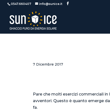
0547.660407
info@sunice.it
Stai usando anche tu gh
7 Dicembre 2017
Il ghiaccio contaminato è ovunque.
Pare che molti esercizi commerciali in
avventori. Questo è quanto emerge dal 
fa.